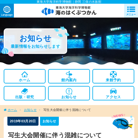
東海大学海洋科学博物館｜静岡 三保の水族館
お知らせ
最新情報をお知らせします
ホーム
館内案内
来館予約
出版・研究
お知らせ
アクセス
ホーム
お知らせ
写生大会開催に伴う混雑について
2019年03月20日
お知らせ
写生大会開催に伴う混雑について