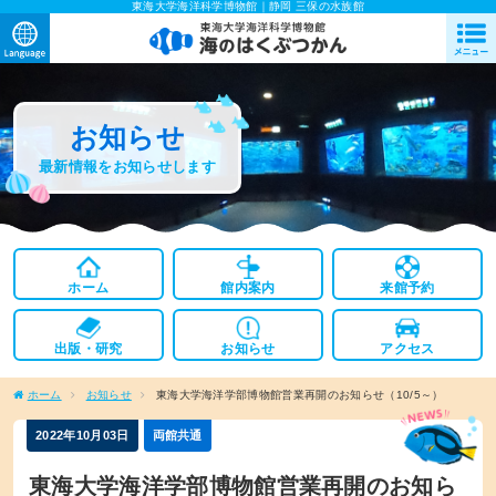
東海大学海洋科学博物館｜静岡 三保の水族館
お知らせ
最新情報をお知らせします
ホーム
館内案内
来館予約
出版・研究
お知らせ
アクセス
ホーム
お知らせ
東海大学海洋学部博物館営業再開のお知らせ（10/5～）
2022年10月03日
両館共通
東海大学海洋学部博物館営業再開のお知ら