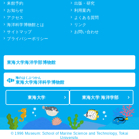
来館予約
出版・研究
お知らせ
利用案内
アクセス
よくある質問
海洋科学博物館とは
リンク
サイトマップ
お問い合わせ
プライバシーポリシー
東海大学海洋学部博物館
海のはくぶつかん
東海大学海洋科学博物館
東海大学
東海大学 海洋学部
© 1996 Museum: School of Marine Science and Technology, Tokai
University.