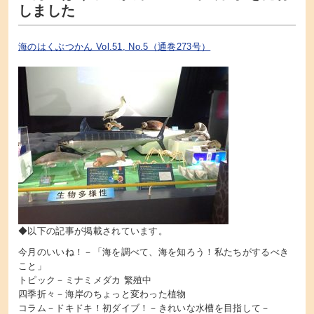
しました
海のはくぶつかん Vol.51, No.5（通巻273号）
◆以下の記事が掲載されています。
今月のいいね！－「海を調べて、海を知ろう！私たちがするべき
こと」
トピック－ミナミメダカ 繁殖中
四季折々－海岸のちょっと変わった植物
コラム－ドキドキ！初ダイブ！－きれいな水槽を目指して－