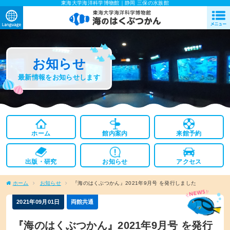
東海大学海洋科学博物館｜静岡 三保の水族館
お知らせ
最新情報をお知らせします
ホーム
館内案内
来館予約
出版・研究
お知らせ
アクセス
ホーム
お知らせ
『海のはくぶつかん』2021年9月号 を発行しました
2021年09月01日
両館共通
『海のはくぶつかん』2021年9月号 を発行