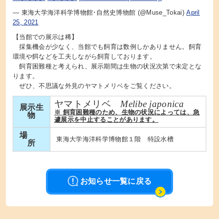
— 東海大学海洋科学博物館･自然史博物館 (@Muse_Tokai)
April
25, 2021
【当館での展示は稀】
採集機会が少なく、当館でも飼育は数例しかありません。飼育
環境や餌などを工夫しながら飼育しております。
飼育困難種と考えられ、展示期間は生物の状況次第で未定とな
ります。
ぜひ、不思議な外見のヤマトメリベをご覧ください。
ヤマトメリベ
Melibe japonica
展示生
※ 飼育困難種のため、生物の状況によっては、急
物
遽展示を中止することがあります。
場
東海大学海洋科学博物館１階 特設水槽
所
お知らせ一覧に戻る