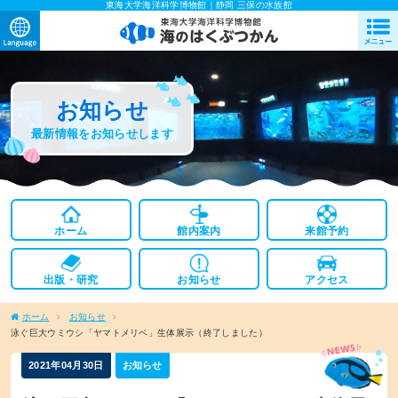
東海大学海洋科学博物館｜静岡 三保の水族館
お知らせ
最新情報をお知らせします
ホーム
館内案内
来館予約
出版・研究
お知らせ
アクセス
ホーム
お知らせ
泳ぐ巨大ウミウシ「ヤマトメリベ」生体展示（終了しました）
2021年04月30日
お知らせ