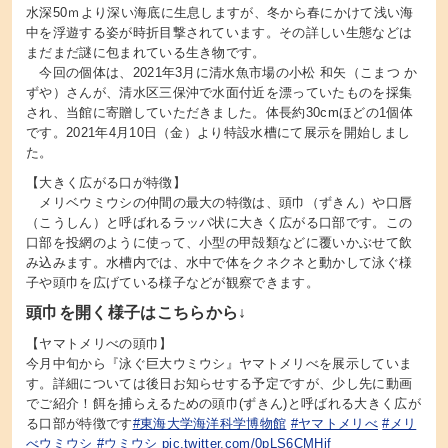
水深50ｍより深い海底に生息しますが、冬から春にかけて浅い海
中を浮遊する姿が時折目撃されています。その詳しい生態などは
まだまだ謎に包まれている生き物です。
今回の個体は、2021年3月に清水魚市場の小松 和矢（こまつ か
ずや）さんが、清水区三保沖で水面付近を漂っていたものを採集
され、当館に寄贈していただきました。体長約30cmほどの1個体
です。2021年4月10日（金）より特設水槽にて展示を開始しまし
た。
【大きく広がる口が特徴】
メリベウミウシの仲間の最大の特徴は、頭巾（ずきん）や口唇
（こうしん）と呼ばれるラッパ状に大きく広がる口部です。この
口部を投網のように使って、小型の甲殻類などに覆いかぶせて飲
み込みます。水槽内では、水中で体をクネクネと動かして泳ぐ様
子や頭巾を広げている様子などが観察できます。
頭巾を開く様子はこちらから↓
【ヤマトメリべの頭巾】
今月中旬から『泳ぐ巨大ウミウシ』ヤマトメリべを展示していま
す。詳細については後日お知らせする予定ですが、少し先に動画
でご紹介！餌を捕らえるための頭巾(ずきん)と呼ばれる大きく広が
る口部が特徴です
#東海大学海洋科学博物館
#ヤマトメリべ
#メリ
べウミウシ
#ウミウシ
pic.twitter.com/0pLS6CMHjf