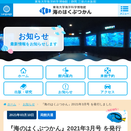
東海大学海洋科学博物館｜静岡 三保の水族館
お知らせ
最新情報をお知らせします
ホーム
館内案内
来館予約
出版・研究
お知らせ
アクセス
ホーム
お知らせ
『海のはくぶつかん』2021年3月号 を発行しました
2021年03月10日
両館共通
『海のはくぶつかん』2021年3月号 を発行