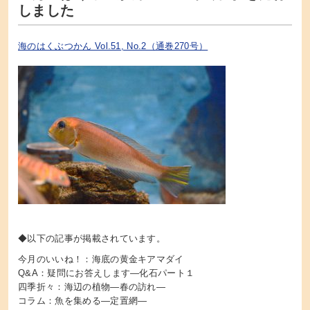
しました
海のはくぶつかん Vol.51, No.2（通巻270号）
◆以下の記事が掲載されています。
今月のいいね！：海底の黄金キアマダイ
Q&A：疑問にお答えします―化石パート１
四季折々：海辺の植物―春の訪れ―
コラム：魚を集める―定置網―