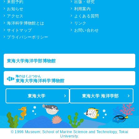
来館予約
出版・研究
お知らせ
利用案内
アクセス
よくある質問
海洋科学博物館とは
リンク
サイトマップ
お問い合わせ
プライバシーポリシー
東海大学海洋学部博物館
海のはくぶつかん
東海大学海洋科学博物館
東海大学
東海大学 海洋学部
© 1996 Museum: School of Marine Science and Technology, Tokai
University.