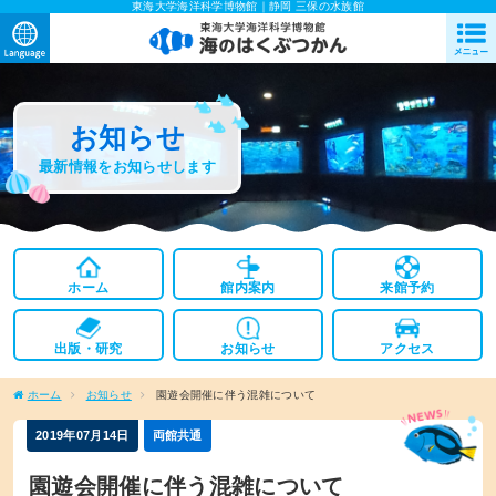
東海大学海洋科学博物館｜静岡 三保の水族館
お知らせ
最新情報をお知らせします
ホーム
館内案内
来館予約
出版・研究
お知らせ
アクセス
ホーム
お知らせ
園遊会開催に伴う混雑について
2019年07月14日
両館共通
園遊会開催に伴う混雑について