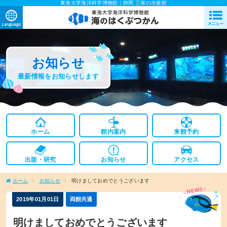
東海大学海洋科学博物館｜静岡 三保の水族館
お知らせ
最新情報をお知らせします
ホーム
館内案内
来館予約
出版・研究
お知らせ
アクセス
ホーム
お知らせ
明けましておめでとうございます
2019年01月01日
両館共通
明けましておめでとうございます