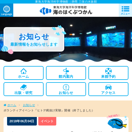
東海大学海洋科学博物館｜静岡 三保の水族館
お知らせ
最新情報をお知らせします
ホーム
館内案内
来館予約
出版・研究
お知らせ
アクセス
ホーム
お知らせ
ボランティアイベント『ヒトデ縄抜け実験』開催（終了しました）
2018年06月04日
イベント